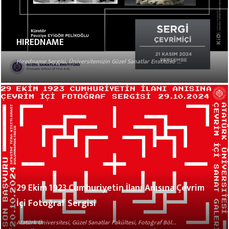
HIREDNAME
Hıredname Sergisi, Üniversitemizin Güzel Sanatlar Enstitüsü ...
29 Ekim 1923 Cumhuriyetin İlanı Anısına Çevrim
İçi Fotoğraf Sergisi
Atatürk Üniversitesi, Güzel Sanatlar Fakültesi, Fotoğraf Böl...