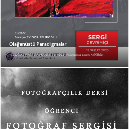
Olağanüstü Paradigmalar
“OLAĞANÜSTÜ PARADİGMALAR” Üniversitemizin Güzel Sanatlar...