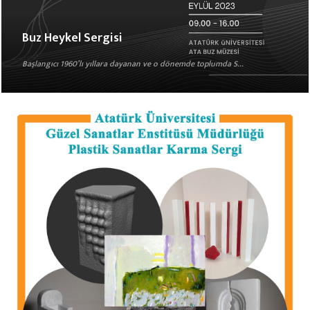
Buz Heykel Sergisi
Başlangıcı 1960’lı yıllara dayanan ve o dönemde toplumda S...