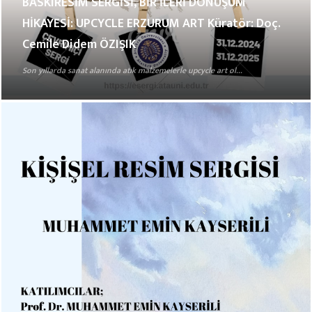
BASKIRESİM SERGİSİ, BİR İLERİ DÖNÜŞÜM
HİKAYESİ: UPCYCLE ERZURUM ART Küratör: Doç.
Cemile Didem ÖZIŞIK
Son yıllarda sanat alanında atık malzemelerle upcycle art ol...