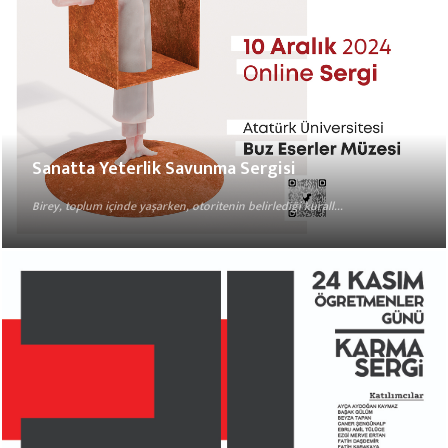
Sanatta Yeterlik Savunma Sergisi
Birey, toplum içinde yaşarken, otoritenin belirlediği kurall...