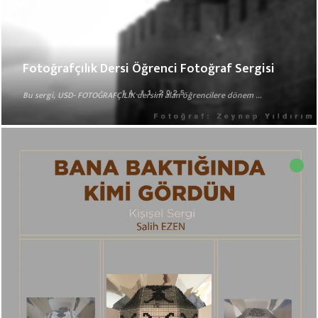
Fotoğrafçılık Dersi Öğrenci Fotoğraf Sergisi
Bu sergi, USD- FOTOĞRAFÇILIK dersini alan öğrencilere dönem ...